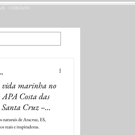
IS
CONTATO
ltura - Folha Vitória
ura
 vida marinha no
: APA Costa das
e Santa Cruz –
rnal on-line Folha
s naturais de Aracruz, ES,
s reais e inspiradoras.