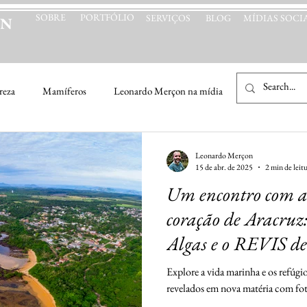
SOBRE
PORTFÓLIO
SERVIÇOS
BLOG
MÍDIAS SOCIA
ON
reza
Mamíferos
Leonardo Merçon na mídia
Natureza & Cu
Leonardo Merçon
15 de abr. de 2025
2 min de leit
Um encontro com a
coração de Aracruz
Algas e o REVIS d
Nova matéria no Jo
Explore a vida marinha e os refúgio
Vitória
revelados em nova matéria com foto