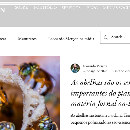
SOBRE
PORTFÓLIO
SERVIÇOS
BLOG
MÍDIAS SOCIA
ON
reza
Mamíferos
Leonardo Merçon na mídia
Natureza & Cu
Leonardo Merçon
26 de ago. de 2025
2 min de leit
As abelhas são os se
importantes do pla
matéria Jornal on-
As abelhas sustentam a vida na Ter
pequenos polinizadores são essenci