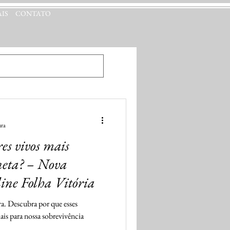
IS
CONTATO
ltura - Folha Vitória
ura
res vivos mais
neta? – Nova
line Folha Vitória
ra. Descubra por que esses
ais para nossa sobrevivência