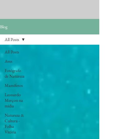
Blog
All Posts
All Posts
Aves
Fotógrafo
de Natureza
Mamíferos
Leonardo
Merçon na
mídia
Natureza &
Cultura -
Folha
Vitória