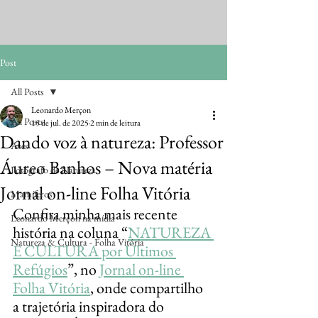
Post
All Posts
Leonardo Merçon
All Posts
15 de jul. de 2025
2 min de leitura
Dando voz à natureza: Professor
Aves
Áureo Banhos – Nova matéria
Fotógrafo de Natureza
Jornal on-line Folha Vitória
Mamíferos
Confira minha mais recente 
Leonardo Merçon na mídia
história na coluna “
NATUREZA 
Natureza & Cultura - Folha Vitória
E CULTURA por Últimos 
Refúgios
”, no 
Jornal on-line 
Folha Vitória
, onde compartilho 
a trajetória inspiradora do 