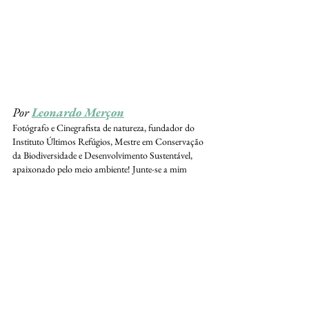
Por 
Leonardo Merçon
Fotógrafo e Cinegrafista de natureza, fundador do 
Instituto Últimos Refúgios, Mestre em Conservação 
da Biodiversidade e Desenvolvimento Sustentável, 
apaixonado pelo meio ambiente! Junte-se a mim 
nesta incrível jornada de descobertas sobre a vida 
selvagem e veja mais histórias lindas que vivo estando 
sempre explorando a natureza. 