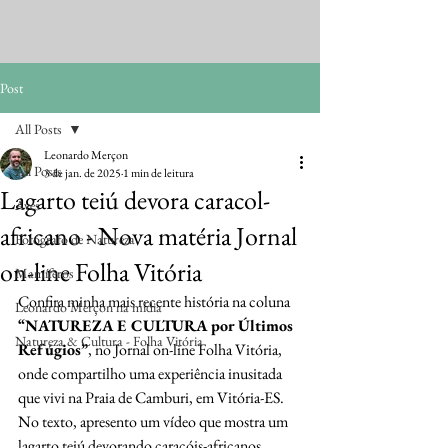
Post
All Posts
Leonardo Merçon
All Posts
3 de jan. de 2025
1 min de leitura
Lagarto teiú devora caracol-
Aves
africano - Nova matéria Jornal
Fotógrafo de Natureza
on-line Folha Vitória
Mamíferos
Confira minha mais recente história na coluna 
Leonardo Merçon na mídia
“NATUREZA E CULTURA por Últimos 
Natureza & Cultura - Folha Vitória
Refúgios”
, no Jornal on-line Folha Vitória, 
onde compartilho uma experiência inusitada 
que vivi na Praia de Camburi, em Vitória-ES. 
No texto, apresento um vídeo que mostra um 
lagarto teiú devorando caracóis-africanos. 