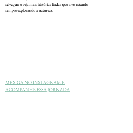
selvagem e veja mais histórias lindas que vivo estando 
sempre explorando a natureza. 
ME SIGA NO INSTAGRAM E 
ACOMPANHE ESSA JORNADA
biodiversidade
Instituto Últimos Refúgios
natureza
conservação ambiental
fauna brasileira
conservação
proteção ambiental
educação ambiental
ecossistema
natureza e cultura
equilíbrio ecológico
impacto ambiental
sensibilização ambiental
ciência cidadã
Praia de Camburi