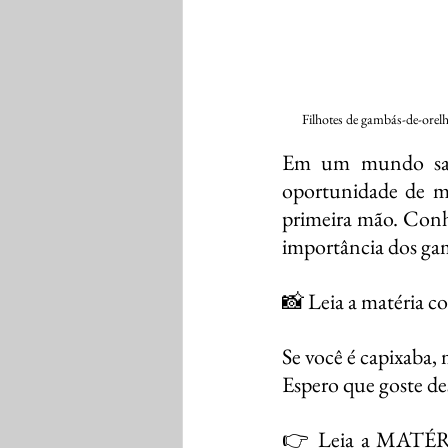
Filhotes de gambás-de-ore
Em um mundo satur
oportunidade de me
primeira mão. Conheç
importância dos gam
📸 Leia a matéria c
Se você é capixaba,
Espero que goste de
👉 Leia a MATÉRIA 