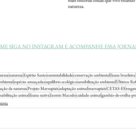
mais histórias lindas que vivo estand
natureza. 
ME SIGA NO INSTAGRAM E ACOMPANHE ESSA JORN
tureza
natureza
Espírito Santo
sustentabilidade
conservação ambiental
fauna brasileira
mbiental
espécies ameaçadas
equilíbrio ecológico
sensibilização ambiental
Últimos Ref
vação da natureza
Projeto Marsupiais
adaptação animal
marsupiais
CETAS-ES
resgat
reabilitação animal
fauna nativa
Iasmin Macedo
cuidado animal
gambás-de-orelha-pr
tória