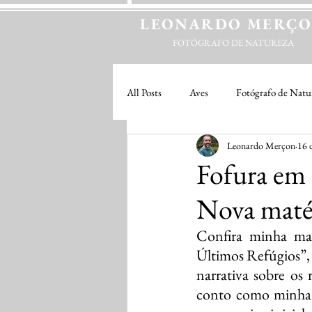
LEONARDO
MERÇ
FOTÓGRAFO DE NATUREZA
All Posts
Aves
Fotógrafo de Natu
Leonardo Merçon
16 
Fofura em 
Nova matér
Confira minha m
Últimos Refúgios”, 
narrativa sobre os 
conto como minha 