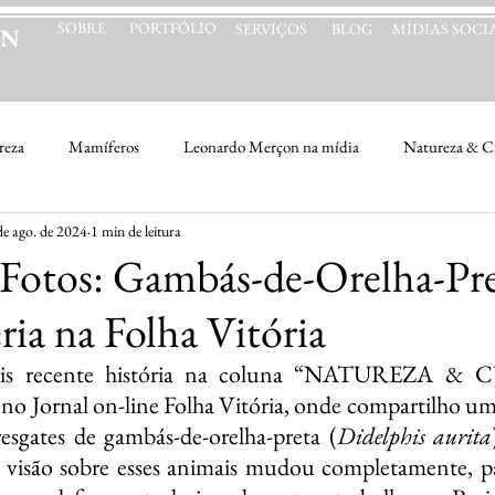
SOBRE
PORTFÓLIO
SERVIÇOS
BLOG
MÍDIAS SOCIA
ON
reza
Mamíferos
Leonardo Merçon na mídia
Natureza & Cu
de ago. de 2024
1 min de leitura
Fotos: Gambás-de-Orelha-Pre
ia na Folha Vitória
ais recente história na coluna “NATUREZA & 
no Jornal on-line Folha Vitória, onde compartilho u
resgates de gambás-de-orelha-preta (
Didelphis aurita
visão sobre esses animais mudou completamente, p