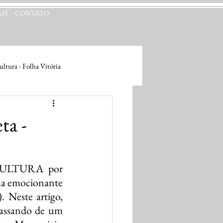
IS
CONTATO
ltura - Folha Vitória
ta -
CULTURA por 
ma emocionante 
). Neste artigo, 
assando de um 