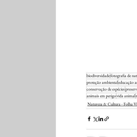
biodiversidade
fotografia de na
proteção ambiental
educação a
conservação de espécies
preser
animais em perigo
vida animal
Natureza & Cultura - Folha Vi