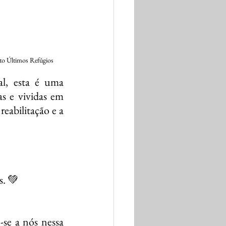
to Últimos Refúgios
l, esta é uma 
 e vividas em 
eabilitação e a 
. 💚  
e a nós nessa 