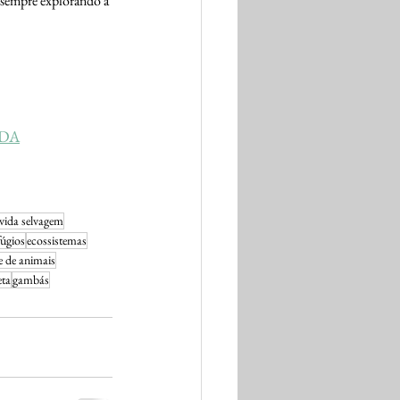
o sempre explorando a 
ADA
vida selvagem
úgios
ecossistemas
e de animais
eta
gambás