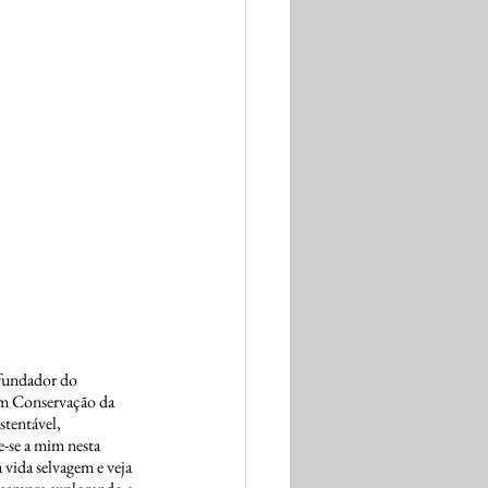
 fundador do 
em Conservação da 
tentável, 
-se a mim nesta 
 vida selvagem e veja 