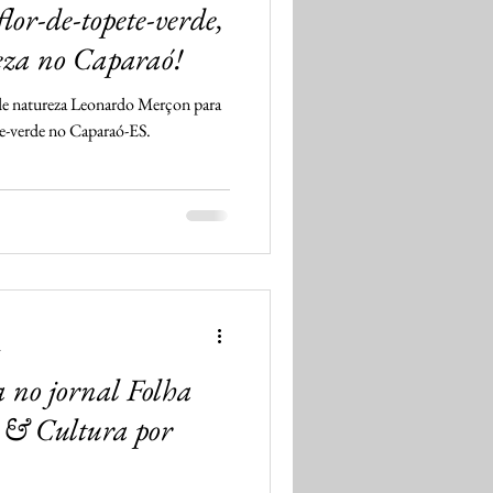
or-de-topete-verde,
eza no Caparaó!
de natureza Leonardo Merçon para
ete-verde no Caparaó-ES.
a
 no jornal Folha
 & Cultura por