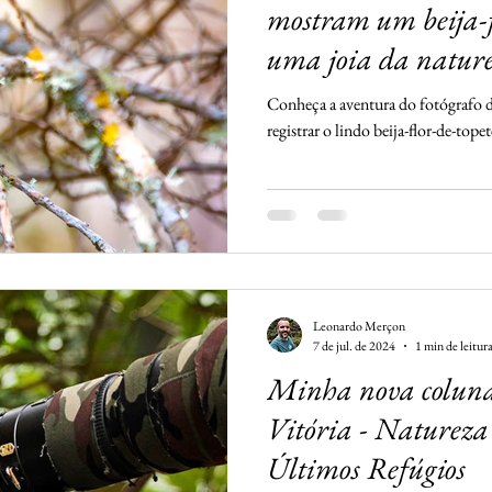
mostram um beija-fl
uma joia da natur
Conheça a aventura do fotógrafo 
registrar o lindo beija-flor-de-top
Leonardo Merçon
7 de jul. de 2024
1 min de leitur
Minha nova coluna
Vitória - Natureza
Últimos Refúgios