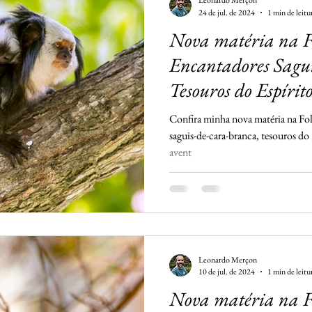
Leonardo Merçon
24 de jul. de 2024
1 min de leitu
Nova matéria na F
Encantadores Sagui
Tesouros do Espírit
Confira minha nova matéria na Fol
saguis-de-cara-branca, tesouros do
avent
Leonardo Merçon
10 de jul. de 2024
1 min de leitu
Nova matéria na Fo