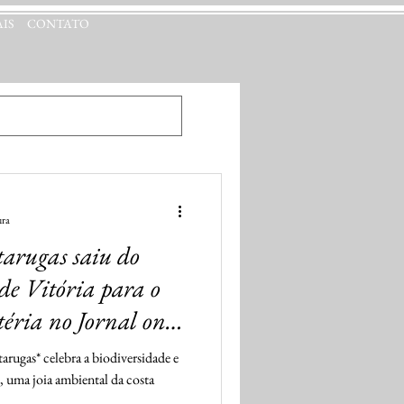
IS
CONTATO
ltura - Folha Vitória
ura
tarugas saiu do
de Vitória para o
ria no Jornal on-
arugas* celebra a biodiversidade e
, uma joia ambiental da costa