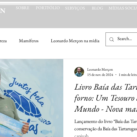
SOBRE
PORTFÓLIO
SERVIÇOS
BLOG
MÍDIAS SOCIA
ON
reza
Mamíferos
Leonardo Merçon na mídia
Natureza & Cu
Leonardo Merçon
15 de nov. de 2024
1 min de leit
Livro Baía das Tar
forno: Um Tesouro 
Mundo - Nova maté
line Folha Vitória
Lançamento do livro *Baía das Tart
conservação da Baía das Tartarugas
capixab