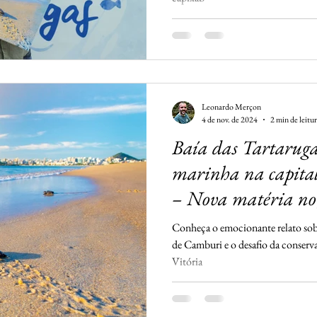
Leonardo Merçon
4 de nov. de 2024
2 min de leitu
Baía das Tartaruga
marinha na capital
– Nova matéria no 
Folha Vitória
Conheça o emocionante relato sobr
de Camburi e o desafio da conserva
Vitória