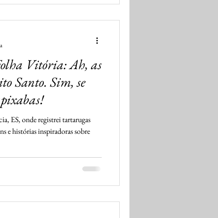
ra
lha Vitória: Ah, as
ito Santo. Sim, se
apixabas!
, ES, onde registrei tartarugas
s e histórias inspiradoras sobre