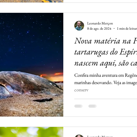
Leonardo Merçon
8 de ago. de 2024
1 min de leitu
Nova matéria na Fo
tartarugas do Espír
nascem aqui, são c
Confira minha aventura em Regência
marinhas desovando. Veja as imagen
conserv