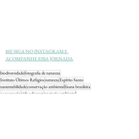
ME SIGA NO INSTAGRAM E 
ACOMPANHE ESSA JORNADA
biodiversidade
fotografia de natureza
Instituto Últimos Refúgios
natureza
Espírito Santo
sustentabilidade
conservação ambiental
fauna brasileira
conservação
vida selvagem
proteção ambiental
educação ambiental
preservação
meio ambiente
Leonardo Merçon
ecossistema
ecoturismo
aventura
natureza brasileira
flora e fauna
projetos ambientais
primatas
primatas brasileiros
flora capixaba
animais silvestres
fauna capixaba
animal de estimação
animais ameaçados
floresta atlântica
sagui-de-cara-branca