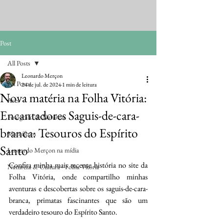
Post
All Posts
Leonardo Merçon
All Posts
24 de jul. de 2024
1 min de leitura
Nova matéria na Folha Vitória:
Aves
Encantadores Saguis-de-cara-
Fotógrafo de Natureza
branca: Tesouros do Espírito
Mamíferos
Santo
Leonardo Merçon na mídia
Confira minha mais recente história no site da 
Natureza & Cultura - Folha Vitória
Folha Vitória, onde compartilho minhas 
aventuras e descobertas sobre os saguis-de-cara-
branca, primatas fascinantes que são um 
verdadeiro tesouro do Espírito Santo. 