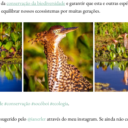
 da 
conservação da biodiversidade
 e garantir que esta e outras esp
 equilibrar nossos ecossistemas por muitas gerações. 
de
#conservação
#socóboi
#ecologia
.
sugerido pelo 
@ianerler
 através do meu instagram. Se ainda não 
.