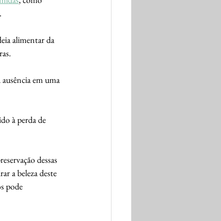
.
deia alimentar da 
as. 
ou ausência em uma 
ido à perda de 
preservação dessas 
rar a beleza deste 
ós pode 