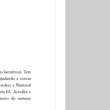
 lucrativos). Tem 
ajudando a contar 
ondres e National 
a-ES. Acredita e 
mento do turismo 