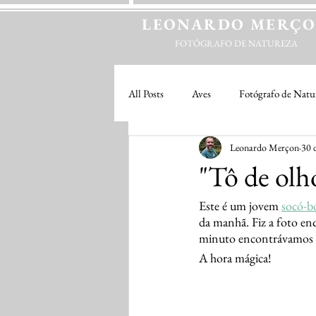
LEONARDO
MERÇ
FOTÓGRAFO DE NATUREZA
All Posts
Aves
Fotógrafo de Natu
Leonardo Merçon
30 
"Tô de olh
Este é um jovem 
socó-b
da manhã. Fiz a foto e
minuto encontrávamos  a
A hora mágica!