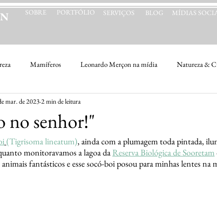
SOBRE
PORTFÓLIO
SERVIÇOS
BLOG
MÍDIAS SOCIA
ON
reza
Mamíferos
Leonardo Merçon na mídia
Natureza & Cu
de mar. de 2023
2 min de leitura
o no senhor!"
oi
(Tigrisoma lineatum)
, ainda com a plumagem toda pintada, ilu
nquanto monitoravamos a lagoa da 
Reserva Biológica de Sooretam
nimais fantásticos e esse socó-boi posou para minhas lentes na me