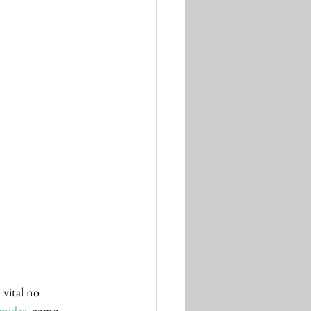
vital no 
úmidas
, como 