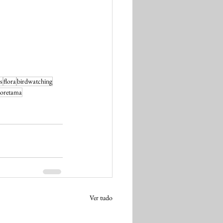
s
flora
birdwatching
ooretama
Ver tudo