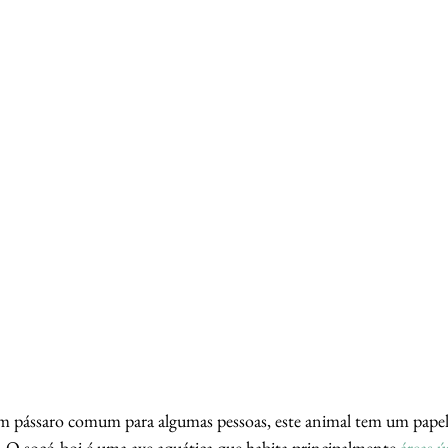
 pássaro comum para algumas pessoas, este animal tem um papel 
. O socó-boi é uma ave aquática que habita principalmente 
áreas 