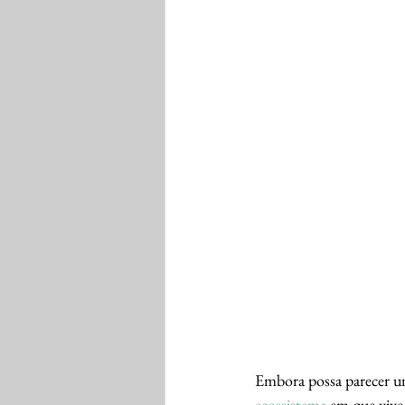
Embora possa parecer um
ecossistema 
em que vive