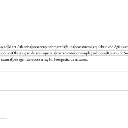
vação
Mata Atlântica
preservação
fotografia
fauna
ecossistema
equilíbrio ecológico
ave
ocó-boi
Observação de aves
aquática
avistamento
contemplação
hobby
Reserva de S
a natural
paisagem
arte
conservação. Fotografia de natureza