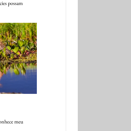
écies possam 
conhece meu 