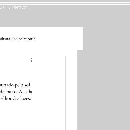
IS
CONTATO
ltura - Folha Vitória
minado pelo sol 
 de barco. A cada 
lhor das luzes. 