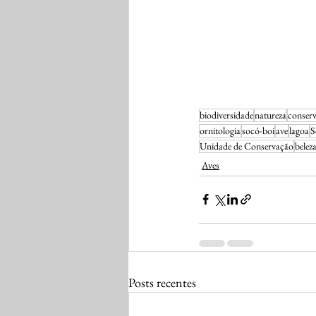
biodiversidade
natureza
conser
ornitologia
socó-boi
ave
lagoa
S
Unidade de Conservação
belez
Aves
Posts recentes