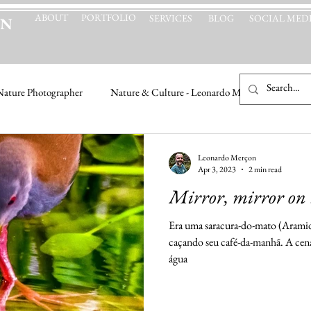
ABOUT
PORTFOLIO
SERVICES
BLOG
SOCIAL MED
ON
Nature Photographer
Nature & Culture - Leonardo Merçon
Leonardo Merçon
Apr 3, 2023
2 min read
Mirror, mirror on t
Era uma saracura-do-mato (Aramid
caçando seu café-da-manhã. A cena
água